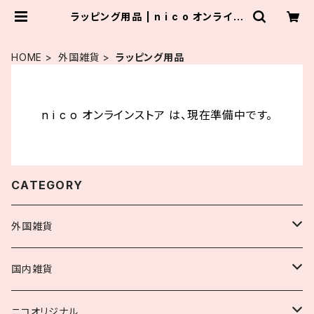
ラッピング用品 | n i c o オンライン
ストア
HOME
外国雑貨
ラッピング用品
n i c o オンラインストア は、現在準備中です。
CATEGORY
外国雑貨
お洋服・小物
国内雑貨
ワンピース他
手芸用品
手芸用品
ニコオリジナル