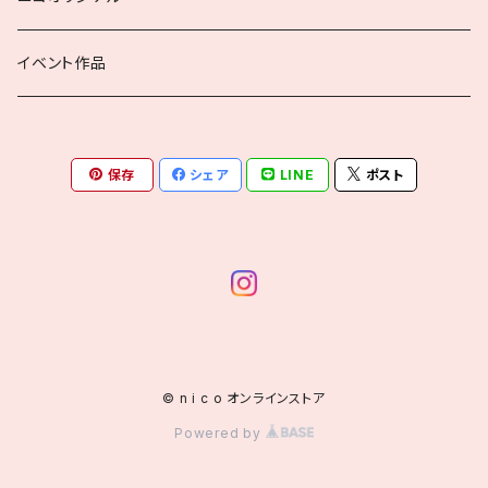
ユニフォーム・エプロン
本・文具
ニコニコ出版局
イベント作品
トップス
ラッピング用品
ニコロバプレス
保存
シェア
LINE
ポスト
アンダーウェア・靴下
インテリア小物
にこぺ編集部
スカーフ・ハンカチ・ストール
アクセサリー・その他
バッグ・シューズ
© n i c o オンラインストア
Powered by