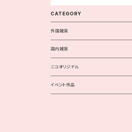
CATEGORY
外国雑貨
お洋服・小物
国内雑貨
ワンピース他
手芸用品
手芸用品
ニコオリジナル
ユニフォーム・エプロン
本・文具
ニコニコ出版局
イベント作品
トップス
ラッピング用品
ニコロバプレス
アンダーウェア・靴下
インテリア小物
にこぺ編集部