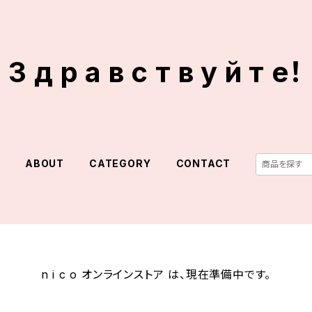
З д р а в с т в у й т е！
E
ABOUT
CATEGORY
CONTACT
n i c o オンラインストア は、現在準備中です。